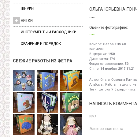
ШНУРЫ
ОЛЬГА ЮРЬЕВНА ГОН
НИТКИ
Оцените фотографию:
ИНСТРУМЕНТЫ И РАСХОДНИКИ
ХРАНЕНИЕ И ПОРЯДОК
Камера:
Canon EOS 6D
ISO:
3200
Выдержка:
1/50
Диафрагма:
F/4
СВЕЖИЕ РАБОТЫ ИЗ ФЕТРА
Фокусное расстояние:
50
Снято:
14 ноября 2017 11:21
Автор:
Ольга Юрьевна Гончар
Альбомы:
Работы наших клиен
Теги:
фетр от У Валерончика,
НАПИСАТЬ КОММЕНТ
Имя
Электронная почта