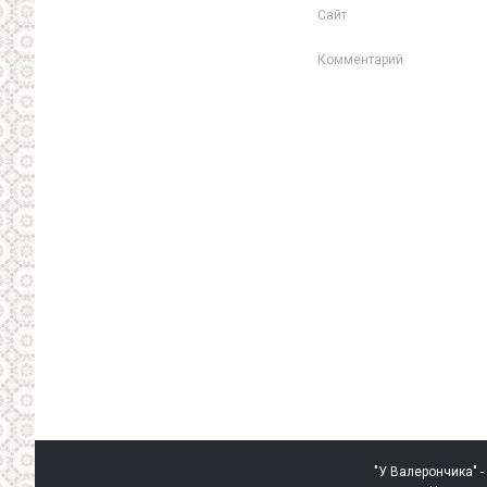
Сайт
Комментарий
"У Валерончика" -