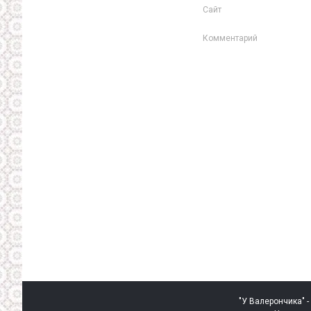
Сайт
Комментарий
"У Валерончика" -