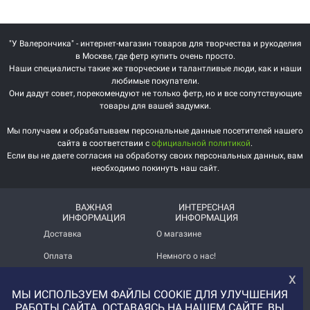
"У Валерончика" - интернет-магазин товаров для творчества и рукоделия
в Москве, где фетр купить очень просто.
Наши специалисты такие же творческие и талантливые люди, как и наши
любимые покупатели.
Они дадут совет, порекомендуют не только фетр, но и все сопутствующие
товары для вашей задумки.
Мы получаем и обрабатываем персональные данные посетителей нашего
сайта в соответствии с
официальной политикой
.
Если вы не даете согласия на обработку своих персональных данных, вам
необходимо покинуть наш сайт.
ВАЖНАЯ
ИНТЕРЕСНАЯ
ИНФОРМАЦИЯ
ИНФОРМАЦИЯ
Доставка
О магазине
Оплата
Немного о нас!
х
Помощь
Отзывы о магазине
МЫ ИСПОЛЬЗУЕМ ФАЙЛЫ COOKIE ДЛЯ УЛУЧШЕНИЯ
Политика
Услуга печати на фетре
РАБОТЫ САЙТА. ОСТАВАЯСЬ НА НАШЕМ САЙТЕ, ВЫ
конфиденциальности
и вопросы АП