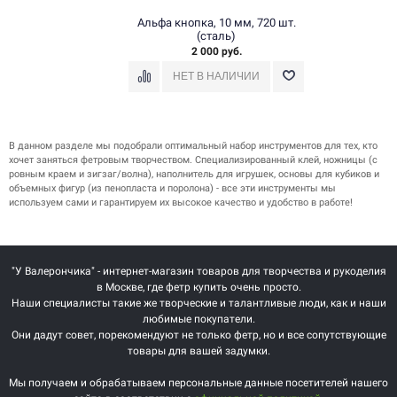
Альфа кнопка, 10 мм, 720 шт.
(сталь)
2 000 руб.
В данном разделе мы подобрали оптимальный набор инструментов для тех, кто
хочет заняться фетровым творчеством. Специализированный клей, ножницы (с
ровным краем и зигзаг/волна), наполнитель для игрушек, основы для кубиков и
объемных фигур (из пенопласта и поролона) - все эти инструменты мы
используем сами и гарантируем их высокое качество и удобство в работе!
"У Валерончика" - интернет-магазин товаров для творчества и рукоделия
в Москве, где фетр купить очень просто.
Наши специалисты такие же творческие и талантливые люди, как и наши
любимые покупатели.
Они дадут совет, порекомендуют не только фетр, но и все сопутствующие
товары для вашей задумки.
Мы получаем и обрабатываем персональные данные посетителей нашего