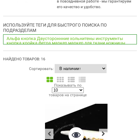
в повседневной работе - мы гарантируем
его качество и удобство.
ИСПОЛЬЗУЙТЕ ТЕГИ ДЛЯ БЫСТРОГО ПОИСКА ПО
ПОДРАЗДЕЛАМ
Альфа кнопка
Двустороннние хольнитены
инструменты
кнопка
кройка фетра
маркер
маркер для ткани
ножницы
ножницы для фетра
Односторонние хольнитены
Пресс
раскройные ножницы
расходные материалы
Ручка
ручка
для ткани
сталь
текстильные ножницы
терморучка
НАЙДЕНО ТОВАРОВ: 16
фурнитура
Хольнитены
шаблоны
Сортировать:
Показывать по
товаров на странице