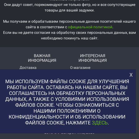
Они дадут совет, порекомендуют не только фетр, но и все сопутствующие
товары для вашей задумки.
Мы получаем и обрабатываем персональные данные посетителей нашего
сайта в соответствии с
официальной политикой
.
Если вы не даете согласия на обработку своих персональных данных, вам
необходимо покинуть наш сайт.
ВАЖНАЯ
ИНТЕРЕСНАЯ
ИНФОРМАЦИЯ
ИНФОРМАЦИЯ
Доставка
О магазине
х
Оплата
Немного о нас!
МЫ ИСПОЛЬЗУЕМ ФАЙЛЫ COOKIE ДЛЯ УЛУЧШЕНИЯ
РАБОТЫ САЙТА. ОСТАВАЯСЬ НА НАШЕМ САЙТЕ, ВЫ
Помощь
Отзывы о магазине
СОГЛАШАЕТЕСЬ НА ОБРАБОТКУ ПЕРСОНАЛЬНЫХ
Политика
Услуга печати на фетре
ДАННЫХ, А ТАКЖЕ С УСЛОВИЯМИ ИСПОЛЬЗОВАНИЯ
конфиденциальности
и вопросы АП
ФАЙЛОВ COOKIE. ЧТОБЫ ОЗНАКОМИТЬСЯ С
НАШИМИ ПОЛОЖЕНИЯМИ О
+7 (977) 329-12-08
КОНФИДЕНЦИАЛЬНОСТИ И ОБ ИСПОЛЬЗОВАНИИ
info@uvaleronchika.ru
ФАЙЛОВ COOKIE, НАЖМИТЕ
ЗДЕСЬ
.
2013 © У Валерончика, 2026