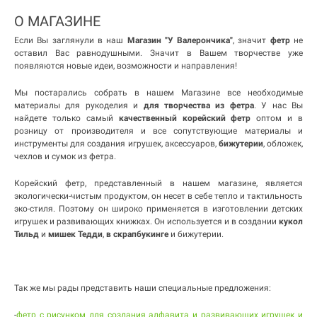
О МАГАЗИНЕ
Если Вы заглянули в наш
Магазин "У Валерончика"
, значит
фетр
не
оставил Вас равнодушными. Значит в Вашем творчестве уже
появляются новые идеи, возможности и направления!
Мы постарались собрать в нашем Магазине все необходимые
материалы для рукоделия и
для творчества из фетра
. У нас Вы
найдете только самый
качественный корейский фетр
оптом и в
розницу от производителя и все сопутствующие материалы и
инструменты для создания игрушек, аксессуаров,
бижутерии
, обложек,
чехлов и сумок из фетра.
Корейский фетр, представленный в нашем магазине, является
экологически-чистым продуктом, он несет в себе тепло и тактильность
эко-стиля. Поэтому он широко применяется в изготовлении детских
игрушек и развивающих книжках. Он используется и в создании
кукол
Тильд
и
мишек Тедди
,
в скрапбукинге
и бижутерии.
Так же мы рады представить наши специальные предложения:
-
фетр с рисунком для создания алфавита и развивающих игрушек и