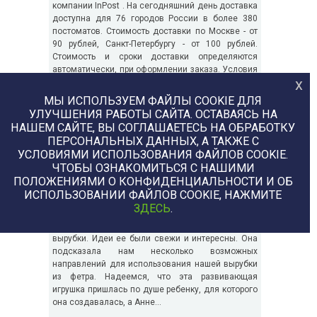
компании InPost . На сегодняшний день доставка
доступна для 76 городов России в более 380
постоматов. Стоимость доставки по Москве - от
90 рублей, Санкт-Петербургу - от 100 рублей.
Стоимость и сроки доставки определяются
автоматически, при оформлении заказа. Условия
х
оплаты -...
МЫ ИСПОЛЬЗУЕМ ФАЙЛЫ COOKIE ДЛЯ
УЛУЧШЕНИЯ РАБОТЫ САЙТА. ОСТАВАЯСЬ НА
НАШЕМ САЙТЕ, ВЫ СОГЛАШАЕТЕСЬ НА ОБРАБОТКУ
13
ИТОГИ МАРТОВСКОГО
ПЕРСОНАЛЬНЫХ ДАННЫХ, А ТАКЖЕ С
Апр
КОНКУРСА
УСЛОВИЯМИ ИСПОЛЬЗОВАНИЯ ФАЙЛОВ COOKIE.
ЧТОБЫ ОЗНАКОМИТЬСЯ С НАШИМИ
Март был небогат
ПОЛОЖЕНИЯМИ О КОНФИДЕНЦИАЛЬНОСТИ И ОБ
участниками. Но приятно
ИСПОЛЬЗОВАНИИ ФАЙЛОВ COOKIE, НАЖМИТЕ
удивил нас результатами.
ЗДЕСЬ
.
Анна Юрьевна Головкина создала развивающий
кубик с использованием аналогов наших наборов
вырубки. Идеи ее были свежи и интересны. Она
подсказала нам несколько возможных
направлений для использования нашей вырубки
из фетра. Надеемся, что эта развивающая
игрушка пришлась по душе ребенку, для которого
она создавалась, а Анне...