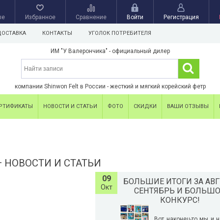
ые
Избранное
Сравнение
Войти
Регистрация
ДОСТАВКА
КОНТАКТЫ
УГОЛОК ПОТРЕБИТЕЛЯ
ИМ "У Валерончика" - официальный дилер
компании Shinwon Felt в России - жесткий и мягкий корейский фетр
РТИФИКАТЫ
НОВОСТИ И СТАТЬИ
ФОТО
СКИДКИ
ВАШИ ОТЗЫВЫ
— НОВОСТИ И СТАТЬИ
09
БОЛЬШИЕ ИТОГИ ЗА АВГ
Окт
СЕНТЯБРЬ И БОЛЬШ
КОНКУРС!
Вот наконец-то мы и 