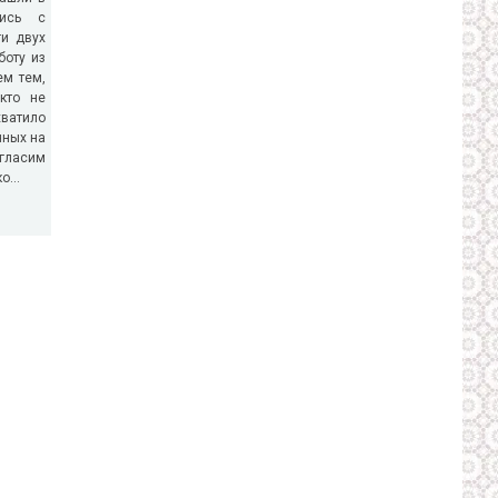
лись с
ги двух
боту из
ем тем,
 кто не
ватило
нных на
гласим
о...