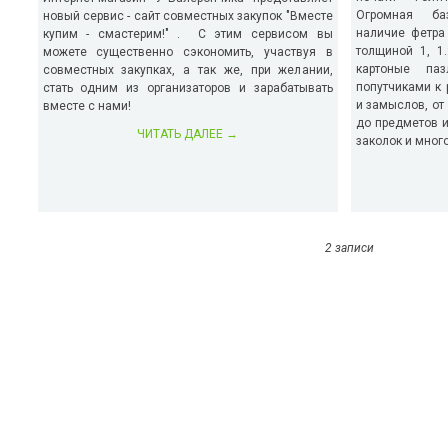
Огромная ба
новый сервис - сайт совместных закупок "Вместе
наличие фетра 
купим - смастерим!" . С этим сервисом вы
толщиной 1, 1.
можете существенно сэкономить, участвуя в
картоные па
совместных закупках, а так же, при желании,
попутчиками к 
стать одним из организаторов и зарабатывать
и замыслов, от
вместе с нами!
до предметов и
ЧИТАТЬ ДАЛЕЕ
→
заколок и много.
2 записи