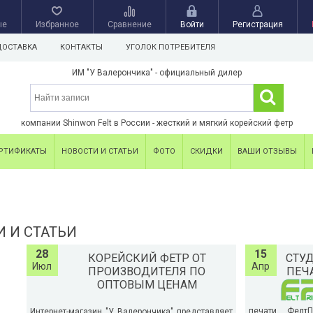
ые
Избранное
Сравнение
Войти
Регистрация
ДОСТАВКА
КОНТАКТЫ
УГОЛОК ПОТРЕБИТЕЛЯ
ИМ "У Валерончика" - официальный дилер
компании Shinwon Felt в России - жесткий и мягкий корейский фетр
РТИФИКАТЫ
НОВОСТИ И СТАТЬИ
ФОТО
СКИДКИ
ВАШИ ОТЗЫВЫ
И И СТАТЬИ
28
15
КОРЕЙСКИЙ ФЕТР ОТ
СТУ
Июл
Апр
ПРОИЗВОДИТЕЛЯ ПО
ПЕЧА
ОПТОВЫМ ЦЕНАМ
печати ФелтП
Интернет-магазин "У Валерончика" представляет