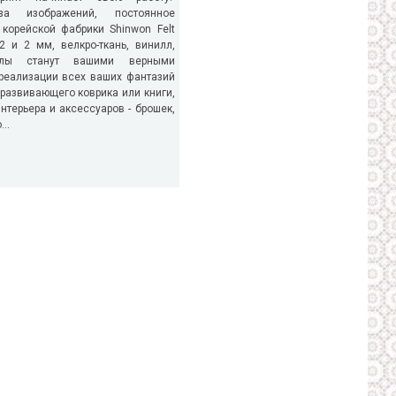
за изображений, постоянное
корейской фабрики Shinwon Felt
2 и 2 мм, велкро-ткань, винилл,
злы станут вашими верными
реализации всех ваших фантазий
 развивающего коврика или книги,
нтерьера и аксессуаров - брошек,
..