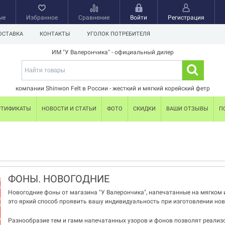
ые
Избранное
Сравнение
Войти
Регистрация
ОСТАВКА
КОНТАКТЫ
УГОЛОК ПОТРЕБИТЕЛЯ
ИМ "У Валерончика" - официальный дилер
компании Shinwon Felt в России - жесткий и мягкий корейский фетр
РТИФИКАТЫ
НОВОСТИ И СТАТЬИ
ФОТО
СКИДКИ
ВАШИ ОТЗЫВЫ
П
▼
ФОНЫ. НОВОГОДНИЕ
Новогодние фоны от магазина "У Валерончика", напечатанные на мягком и
это яркий способ проявить вашу индивидуальность при изготовлении нов
Разнообразие тем и гамм напечатанных узоров и фонов позволят реализ