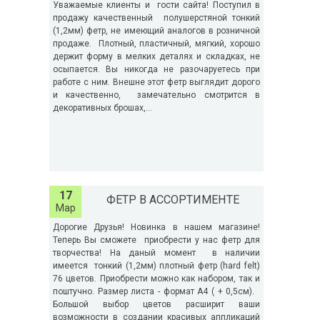
Уважаемые клиенты и гости сайта! Поступил в
продажу качественный полушерстяной тонкий
(1,2мм) фетр, не имеющий аналогов в розничной
продаже. Плотный, пластичный, мягкий, хорошо
держит форму в мелких деталях и складках, не
осыпается. Вы никогда не разочаруетесь при
работе с ним. Внешне этот фетр выглядит дорого
и качественно, замечательно смотрится в
декоративных брошах,...
17
ФЕТР В АССОРТИМЕНТЕ
Мар
Дорогие Друзья! Новинка в нашем магазине!
Теперь Вы сможете приобрести у нас фетр для
творчества! На даный момент в наличии
имеется тонкий (1,2мм) плотный фетр (hard felt)
76 цветов. Приобрести можно как набором, так и
поштучно. Размер листа - формат А4 ( + 0,5см).
Большой выбор цветов расширит ваши
возможности в создании красивых аппликаций