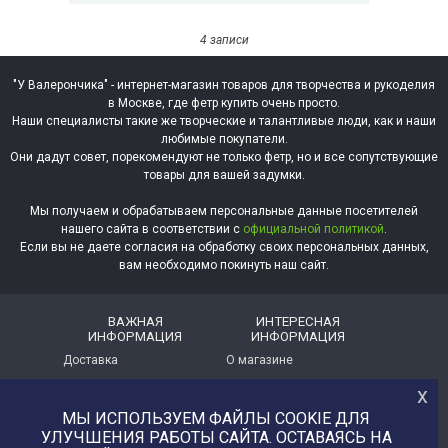
4 записи
"У Валерончика" - интернет-магазин товаров для творчества и рукоделия
в Москве, где фетр купить очень просто.
Наши специалисты такие же творческие и талантливые люди, как и наши
любимые покупатели.
Они дадут совет, порекомендуют не только фетр, но и все сопутствующие
товары для вашей задумки.
Мы получаем и обрабатываем персональные данные посетителей
нашего сайта в соответствии с
официальной политикой
.
Если вы не даете согласия на обработку своих персональных данных,
вам необходимо покинуть наш сайт.
ВАЖНАЯ
ИНТЕРЕСНАЯ
ИНФОРМАЦИЯ
ИНФОРМАЦИЯ
Доставка
О магазине
х
Оплата
Немного о нас!
МЫ ИСПОЛЬЗУЕМ ФАЙЛЫ COOKIE ДЛЯ
Помощь
Отзывы о магазине
УЛУЧШЕНИЯ РАБОТЫ САЙТА. ОСТАВАЯСЬ НА