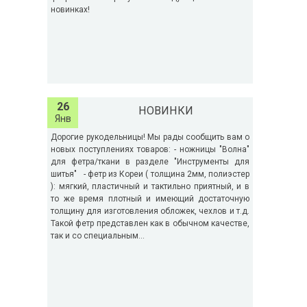
новинках!
26
НОВИНКИ
Янв
Дорогие рукодельницы! Мы рады сообщить вам о
новых поступлениях товаров: - ножницы "Волна"
для фетра/ткани в разделе "Инструменты для
шитья" - фетр из Кореи ( толщина 2мм, полиэстер
): мягкий, пластичный и тактильно приятный, и в
то же время плотный и имеющий достаточную
толщину для изготовления обложек, чехлов и т.д.
Такой фетр представлен как в обычном качестве,
так и со специальным...