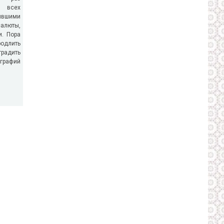
всех
ившими
алюты,
. Пора
родлить
градить
ографий