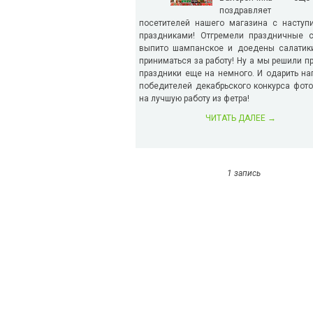
поздравляет 
посетителей нашего магазина с наступ
праздниками! Отгремели праздничные с
выпито шампанское и доедены салатики
приниматься за работу! Ну а мы решили п
праздники еще на немного. И одарить на
победителей декабрьского конкурса фот
на лучшую работу из фетра!
ЧИТАТЬ ДАЛЕЕ
→
1 запись