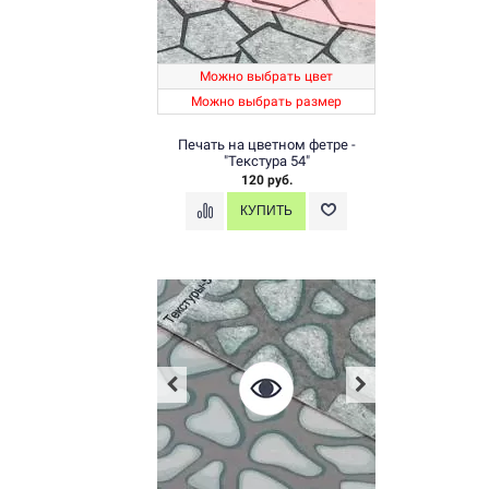
Можно выбрать цвет
Можно выбрать размер
Печать на цветном фетре -
"Текстура 54"
120 руб.