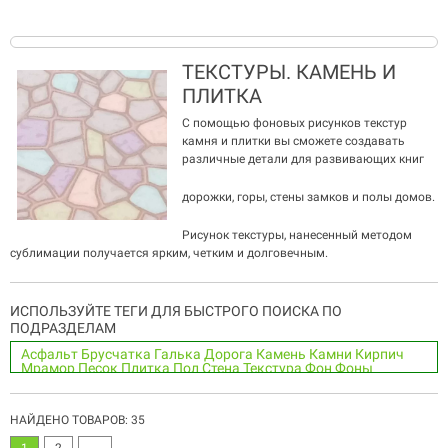
ТЕКСТУРЫ. КАМЕНЬ И
ПЛИТКА
С помощью фоновых рисунков текстур
камня и плитки вы сможете создавать
различные детали для развивающих книг
дорожки, горы, стены замков и полы домов.
Рисунок текстуры, нанесенный методом
сублимации получается ярким, четким и долговечным.
ИСПОЛЬЗУЙТЕ ТЕГИ ДЛЯ БЫСТРОГО ПОИСКА ПО
ПОДРАЗДЕЛАМ
Асфальт
Брусчатка
Галька
Дорога
Камень
Камни
Кирпич
Мрамор
Песок
Плитка
Пол
Стена
Текстура
Фон
Фоны
Черпица
Щебень
НАЙДЕНО ТОВАРОВ: 35