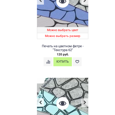
Можно выбрать цвет
Можно выбрать размер
Печать на цветном фетре -
"Текстура 62"
120 руб.