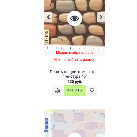
Можно выбрать цвет
Можно выбрать размер
Печать на цветном фетре -
"Текстура 45"
120 руб.