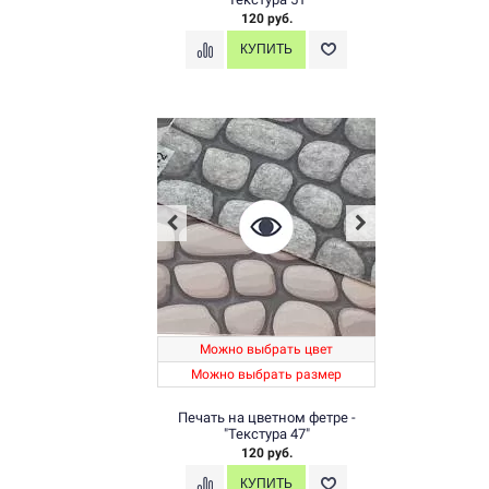
120 руб.
Можно выбрать цвет
Можно выбрать размер
Печать на цветном фетре -
"Текстура 47"
120 руб.