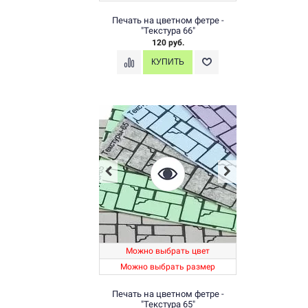
Печать на цветном фетре -
"Текстура 66"
120 руб.
Можно выбрать цвет
Можно выбрать размер
Печать на цветном фетре -
"Текстура 65"