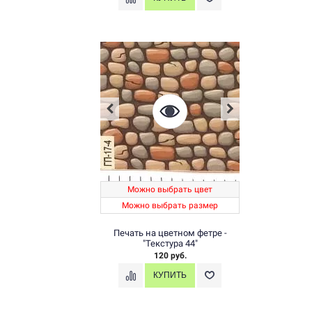
Можно выбрать цвет
Можно выбрать размер
Печать на цветном фетре -
"Текстура 44"
120 руб.