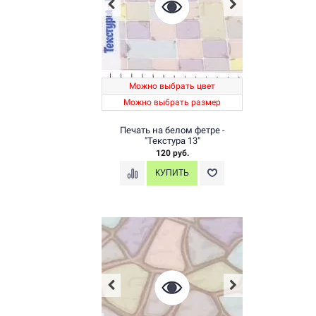
Можно выбрать цвет
Можно выбрать размер
Печать на белом фетре -
"Текстура 13"
120 руб.