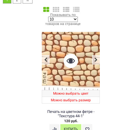
1
2
→
Показывать по
товаров на странице
Можно выбрать цвет
Можно выбрать размер
Печать на цветном фетре -
"Текстура 44-1"
120 руб.