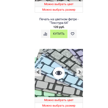
Можно выбрать цвет
Можно выбрать размер
Печать на цветном фетре -
"Текстура 64"
120 руб.
Можно выбрать цвет
Можно выбрать размер