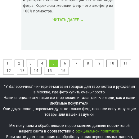
и раскрыть больше информации об этом виде
фетра. Корейский жесткий фетр - это эко-фетр из
100% полиэстра.
ЧИТАТЬ ДАЛЕЕ
→
1
2
3
4
5
6
7
8
9
10
11
12
13
14
15
16
"У Валерончика" - интернет-магазин товаров для творчества и рукоделия
в Москве, где фетр купить очень просто.
Наши специалисты такие же творческие и талантливые люди, как и наши
любимые покупатели.
Они дадут совет, порекомендуют не только фетр, но и все сопутствующие
товары для вашей задумки.
Мы получаем и обрабатываем персональные данные посетителей
нашего сайта в соответствии с
официальной политикой
.
Если вы не даете согласия на обработку своих персональных данных,