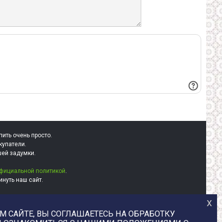
пить очень просто.
купатели.
шей задумки.
фициальной политикой
.
нуть наш сайт.
х
+7 (977) 329-12-08
 САЙТЕ, ВЫ СОГЛАШАЕТЕСЬ НА ОБРАБОТКУ
info@uvaleronchika.ru