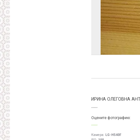
ИРИНА ОЛЕГОВНА АН
Оцените фотографию:
Камера:
LG-H540F
ISO:
100