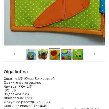
Olga Iiutina
Сшит по МК Юлии Бочкаревой
Оцените фотографию:
Камера:
PRA-LX1
ISO:
50
Выдержка:
1/50
Диафрагма:
F/2,1
Фокусное расстояние:
3.83
Снято:
27 июля 2017 14:46