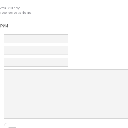
тов. 2017 год.
 творчество из фетра
АРИЙ