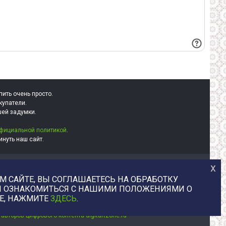
пить очень просто.
купатели.
шей задумки.
фициальной политикой
.
нуть наш сайт.
х
+7 (977) 329-12-08
 САЙТЕ, ВЫ СОГЛАШАЕТЕСЬ НА ОБРАБОТКУ
info@uvaleronchika.ru
БЫ ОЗНАКОМИТЬСЯ С НАШИМИ ПОЛОЖЕНИЯМИ О
2013 © У Валерончика, 2026
E, НАЖМИТЕ
ЗДЕСЬ
.
юстрации, любой цифровой товар напрямую от авторов. Маркетплей
авторов цифрового контента digitartzone.ru