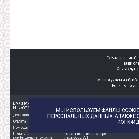
"У Валерончика" -
Наши спе
Они дадут с
Мы получаем и обраба
Если вы не да
ВАЖНАЯ
ИНТЕРЕСНАЯ
ИНФОРМАЦИЯ
ИНФОРМАЦИЯ
МЫ ИСПОЛЬЗУЕМ ФАЙЛЫ COOKIE 
Доставка
О магазине
ПЕРСОНАЛЬНЫХ ДАННЫХ, А ТАКЖЕ 
КОНФИД
Оплата
Немного о нас!
Помощь
Отзывы о магазине
Политика
Услуга печати на фетре
конфиденциальности
и вопросы АП