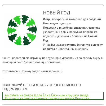
НОВЫЙ ГОД
Фетр
- прекрасный материал для создания
Новогоднего декора.
Подвески в виде
ёлки
,
снежинки
,
сапожка
украсят Ваш дом и послужат приятным
подарком друзьям и близким на
Новый
Год
.
У нас Вы можете
купить фигурную вырубку
из фетра
с новогодним дизайном.
Сшить новогоднюю игрушку или сувенир и украсить их по своему вкусу с
помощью лент, бусин, пуговиц и помпонов.
Готовьтесь к Новому году с нами заранее! :)
ИСПОЛЬЗУЙТЕ ТЕГИ ДЛЯ БЫСТРОГО ПОИСКА ПО
ПОДРАЗДЕЛАМ
вырубка из фетра
Дала
Ёлка
Ёлочные игрушки
звзда
Игрушки из фетра
комплект
лазерная резка
Лошадка
Лошадь
набор
Новогодние украшения
Новый год
носок
Олень
печенье
полушерстяной фетр
Пряник
Пряничный