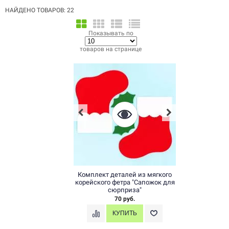
человечек
птичка
Рождественские прянички
сапожок
НАЙДЕНО ТОВАРОВ: 22
снежинка
фетр
Показывать по
товаров на странице
Комплект деталей из мягкого
корейского фетра "Сапожок для
сюрприза"
70 руб.