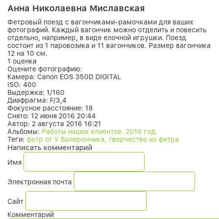
Анна Николаевна Миславская
Фетровый поезд с вагончиками-рамочками для ваших
фотографий. Каждый вагончик можно отделить и повесить
отдельно, например, в виде елочной игрушки. Поезд
состоит из 1 паровозика и 11 вагончиков. Размер вагончика
12 на 10 см.
1 оценка
Оцените фотографию:
Камера:
Canon EOS 350D DIGITAL
ISO:
400
Выдержка:
1/160
Диафрагма:
F/3,4
Фокусное расстояние:
18
Снято:
12 июня 2016 20:44
Автор:
2 августа 2016 16:21
Альбомы:
Работы наших клиентов. 2016 год.
Теги:
фетр от У Валерончика, творчество из фетра
Написать комментарий
Имя
Электронная почта
Сайт
Комментарий