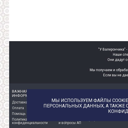
"У Валерончика" -
Наши спе
Они дадут с
Мы получаем и обраба
Если вы не да
ВАЖНАЯ
ИНТЕРЕСНАЯ
ИНФОРМАЦИЯ
ИНФОРМАЦИЯ
МЫ ИСПОЛЬЗУЕМ ФАЙЛЫ COOKIE 
Доставка
О магазине
ПЕРСОНАЛЬНЫХ ДАННЫХ, А ТАКЖЕ 
Оплата
Немного о нас!
КОНФИД
Помощь
Отзывы о магазине
Политика
Услуга печати на фетре
конфиденциальности
и вопросы АП