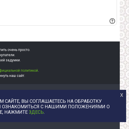
пить очень просто.
купатели.
шей задумки.
фициальной политикой
.
нуть наш сайт.
+7 (977) 329-12-08
х
info@uvaleronchika.ru
 САЙТЕ, ВЫ СОГЛАШАЕТЕСЬ НА ОБРАБОТКУ
2013 © У Валерончика, 2026
БЫ ОЗНАКОМИТЬСЯ С НАШИМИ ПОЛОЖЕНИЯМИ О
E, НАЖМИТЕ
ЗДЕСЬ
.
юстрации, любой цифровой товар напрямую от авторов. Маркетплей
авторов цифрового контента digitartzone.ru