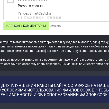
Ctrl+Enter
 интернет-магазин товаров для творчества и рукоделия в Москве, где фетр ку
циалисты такие же творческие и талантливые люди, как и наши любимые по
овет, порекомендуют не только фетр, но и все сопутствующие товары для ва
тываем персональные данные посетителей нашего сайта в соответствии с
о
ете согласия на обработку своих персональных данных, вам необходимо поки
ДЛЯ УЛУЧШЕНИЯ РАБОТЫ САЙТА. ОСТАВАЯСЬ НА НАШЕМ
С УСЛОВИЯМИ ИСПОЛЬЗОВАНИЯ ФАЙЛОВ COOKIE. ЧТО
ЕНЦИАЛЬНОСТИ И ОБ ИСПОЛЬЗОВАНИИ ФАЙЛОВ COOKI
Купить фотографии, илл