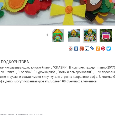
А ПОДКОРЫТОВА
нию развивающую книжку+панно "СКАЗКИ". В комплект входит панно 25*75см
к "Репка" , "Колобок". " Курочка ряба", "Волк и семеро козлят" , " Три поросён
овые игрушки и сзади имеют липучку для игры на ковролинографе. В книжке 
афе детки могут пофантазировать. Более 100 съемных элементов.
одкорытова
4 августа 2016 23:25