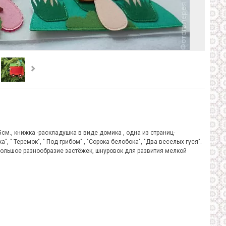
., книжка -раскладушка в виде домика , одна из страниц-
ка", " Теремок", " Под грибом" , "Сорока белобока", "Два веселых гуся".
большое разнообразие застёжек, шнуровок для развития мелкой