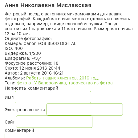
Анна Николаевна Миславская
Фетровый поезд с вагончиками-рамочками для ваших
фотографий. Каждый вагончик можно отделить и повесить
отдельно, например, в виде елочной игрушки. Поезд
состоит из 1 паровозика и 11 вагончиков. Размер вагончика
12 на 10 см.
Оцените фотографию:
Камера:
Canon EOS 350D DIGITAL
ISO:
400
Выдержка:
1/200
Диафрагма:
F/3,4
Фокусное расстояние:
18
Снято:
12 июня 2016 20:44
Автор:
2 августа 2016 16:21
Альбомы:
Работы наших клиентов. 2016 год.
Теги:
фетр от У Валерончика, творчество из фетра
Написать комментарий
Имя
Электронная почта
Сайт
Комментарий