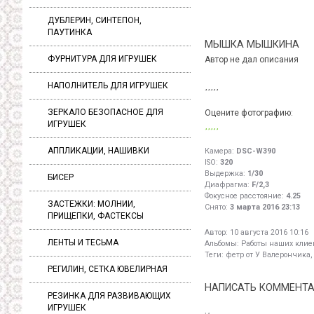
ДУБЛЕРИН, СИНТЕПОН,
ПАУТИНКА
МЫШКА МЫШКИНА
ФУРНИТУРА ДЛЯ ИГРУШЕК
Автор не дал описания
НАПОЛНИТЕЛЬ ДЛЯ ИГРУШЕК
ЗЕРКАЛО БЕЗОПАСНОЕ ДЛЯ
Оцените фотографию:
ИГРУШЕК
АППЛИКАЦИИ, НАШИВКИ
Камера:
DSC-W390
ISO:
320
Выдержка:
1/30
БИСЕР
Диафрагма:
F/2,3
Фокусное расстояние:
4.25
ЗАСТЕЖКИ: МОЛНИИ,
Снято:
3 марта 2016 23:13
ПРИЩЕПКИ, ФАСТЕКСЫ
Автор:
10 августа 2016 10:16
ЛЕНТЫ И ТЕСЬМА
Альбомы:
Работы наших клиен
Теги:
фетр от У Валерончика,
РЕГИЛИН, СЕТКА ЮВЕЛИРНАЯ
НАПИСАТЬ КОММЕНТ
РЕЗИНКА ДЛЯ РАЗВИВАЮЩИХ
ИГРУШЕК