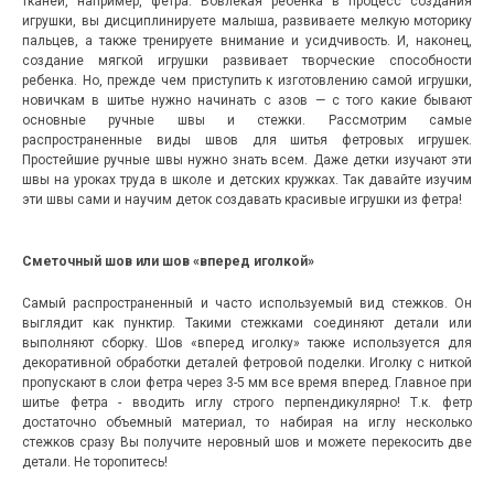
тканей, например, фетра.
Вовлекая ребенка в процесс создания
игрушки, вы дисциплинируете малыша, развиваете мелкую моторику
пальцев, а также тренируете внимание и усидчивость. И, наконец,
создание мягкой игрушки развивает творческие способности
ребенка. Но, прежде чем приступить к изготовлению самой игрушки,
новичкам в шитье нужно начинать с азов — с того какие бывают
основные ручные швы и стежки. Рассмотрим самые
распространенные виды швов для шитья фетровых игрушек.
Простейшие ручные швы нужно знать всем. Даже детки изучают эти
швы на уроках труда в школе и детских кружках. Так давайте изучим
эти швы сами и научим деток создавать красивые игрушки из фетра!
Сметочный шов или шов «вперед иголкой»
Самый распространенный и часто используемый вид стежков. Он
выглядит как пунктир. Такими стежками соединяют детали или
выполняют сборку. Шов «вперед иголку» также используется для
декоративной обработки деталей фетровой поделки. Иголку с ниткой
пропускают в слои фетра через 3-5 мм все время вперед. Главное при
шитье фетра - вводить иглу строго перпендикулярно! Т.к. фетр
достаточно объемный материал, то набирая на иглу несколько
стежков сразу Вы получите неровный шов и можете перекосить две
детали. Не торопитесь!