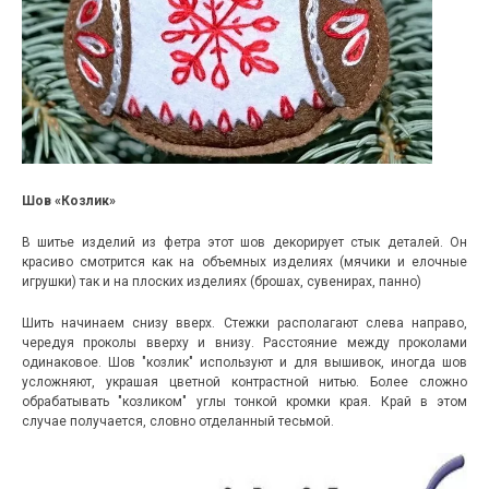
Шов «Козлик»
В шитье изделий из фетра этот шов декорирует стык деталей. Он
красиво смотрится как на объемных изделиях (мячики и елочные
игрушки) так и на плоских изделиях (брошах, сувенирах, панно)
Шить начинаем снизу вверх. Стежки располагают слева направо,
чередуя проколы вверху и внизу. Расстояние между проколами
одинаковое. Шов "козлик" используют и для вышивок, иногда шов
усложняют, украшая цветной контрастной нитью. Более сложно
обрабатывать "козликом" углы тонкой кромки края. Край в этом
случае получается, словно отделанный тесьмой.