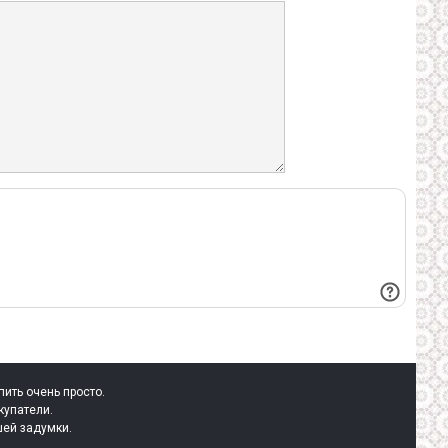
пить очень просто.
купатели.
шей задумки.