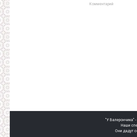
Комментарий
"У Валерончика" -
Наши спе
Они дадут с