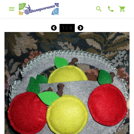
1
/ 4