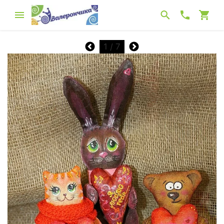
1
/ 7