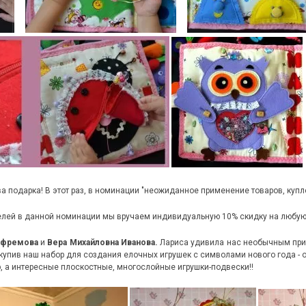
а подарка! В этот раз, в номинации "неожиданное применение товаров, куп
лей в данной номинации мы вручаем индивидуальную 10% скидку на любую п
Ефремова
и
Вера Михайловна Иванова.
Лариса удивила нас необычным прим
, купив наш набор для создания елочных игрушек с символами нового года 
, а интересные плоскостные, многослойные игрушки-подвески!!