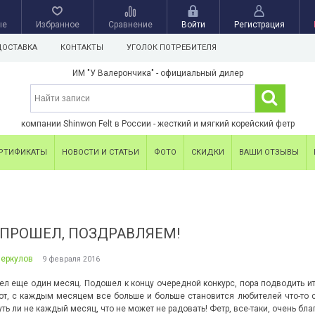
ые
Избранное
Сравнение
Войти
Регистрация
ДОСТАВКА
КОНТАКТЫ
УГОЛОК ПОТРЕБИТЕЛЯ
ИМ "У Валерончика" - официальный дилер
компании Shinwon Felt в России - жесткий и мягкий корейский фетр
РТИФИКАТЫ
НОВОСТИ И СТАТЬИ
ФОТО
СКИДКИ
ВАШИ ОТЗЫВЫ
 ПРОШЕЛ, ПОЗДРАВЛЯЕМ!
Меркулов
9 февраля 2016
ел еще один месяц. Подошел к концу очередной конкурс, пора подводить ит
от, с каждым месяцем все больше и больше становится любителей что-то сд
ть ли не каждый месяц, что не может не радовать! Фетр, все-таки, очень б