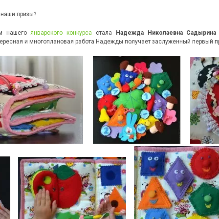
т наши призы?
ем нашего
январского конкурса
стала
Надежда Николаевна Садырина
тересная и многоплановая работа Надежды получает заслуженный первый при