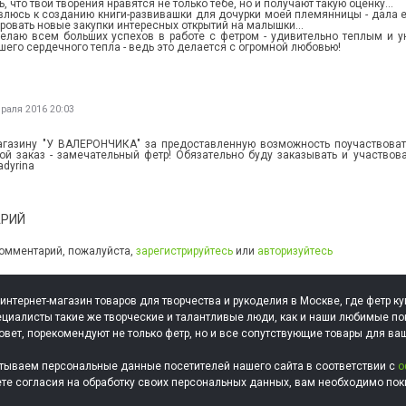
, что твои творения нравятся не только тебе, но и получают такую оценку...
овлюсь к созданию книги-развивашки для дочурки моей племянницы - дала е
ровать новые закупки интересных открытий на малышки...
елаю всем больших успехов в работе с фетром - удивительно теплым и у
шего сердечного тепла - ведь это делается с огромной любовью!
раля 2016 20:03
газину "У ВАЛЕРОНЧИКА" за предоставленную возможность поучаствоват
ой заказ - замечательный фетр! Обязательно буду заказывать и участвов
adyrina
АРИЙ
 комментарий, пожалуйста,
зарегистрируйтесь
или
авторизуйтесь
 интернет-магазин товаров для творчества и рукоделия в Москве, где фетр ку
циалисты такие же творческие и талантливые люди, как и наши любимые по
овет, порекомендуют не только фетр, но и все сопутствующие товары для ва
тываем персональные данные посетителей нашего сайта в соответствии с
о
ете согласия на обработку своих персональных данных, вам необходимо поки