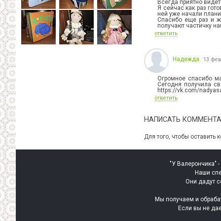
Всегда приятно видеть
Я сейчас как раз гот
ней уже начали плани
Спасибо еще раз и ж
получают частичку на
ответить
Надежда
13 фев
Огромное спасибо ма
Сегодня получила св
https://vk.com/nadyas
ответить
НАПИСАТЬ КОММЕНТ
Для того, чтобы оставить
"У Валерончика" -
Наши спе
Они дадут с
Мы получаем и обраба
Если вы не да