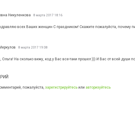
овна Никуленкова
8 марта 2017 18:16
здравляю всех Ваших женщин С праздником! Скажите пожалуйста, почему пи
Меркулов
8 марта 2017 19:08
 Ольга! На сколько вижу, код у Вас все-таки прошел:))) И Вас от всей души 
АРИЙ
 комментарий, пожалуйста,
зарегистрируйтесь
или
авторизуйтесь