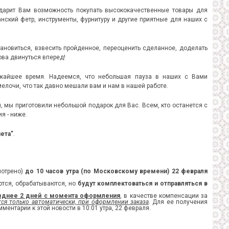
 дарит Вам возможность покупать высококачественные товары для
анский фетр, инструменты, фурнитуру и другие приятные для наших с
ановиться, взвесить пройденное, переоценить сделанное, доделать
ова двинуться вперед!
жайшее время. Надеемся, что небольшая пауза в наших с Вами
елочи, что так давно мешали вам и нам в нашей работе.
, мы приготовили небольшой подарок для Вас. Всем, кто останется с
я - ниже.
ета"
.
мотрено)
до 10 часов утра (по Московскому времени) 22 февраля
ются, обрабатываются, но
будут комплектоваться и отправляться в
позднее 2 дней с момента оформления
, в качестве компенсации за
тся только автоматически, при оформлении заказа
. Для ее получения
ментарии к этой новости в 10:01 утра, 22 февраля.