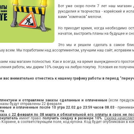
Вот уже скоро почти 7 лет наш магазин
рукоделия и творчества - корейский и исп
вами "хомячков" мелочи.
Но приходит время, когда необходимо ост
начатое, выстроить планы на будущее и сн
Это мы и решили сделать в самое бли
ьзу всем. Мы поработаем над ассортиментом, улучшим наш сайт, исправим м
ваем наш магазин полностью. Как и всегда, на время вынужденного простоя
ления работы, мы дарим 10% скидку на любую покупку. Условия ее получени
м вас внимательно отнестись к нашему графику работы в период "переуч
плектуем и отправляем заказы сделанные и оплаченные
(если предус
аказы будут отправлены 22 февраля.
нные и оплаченные после 10 утра 22.02 до 23:59 часов 08.03
- принима
рта
.
аза с 22 февраля по 08 марта и обязательной его оплаты в срок не 
окупатель
имеет право
получить скидку в размере 10%
.
Скидка начисляе
 Корзине, в соответствующем поле, код купона. Код будет опубликован в ком