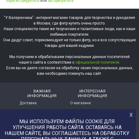
зарегистрируйтесь
или
авторизуйтесь
"У Валерончика" - интернет-магазин товаров для творчества и рукоделия
в Москве, где фетр купить очень просто.
Наши специалисты такие же творческие и талантливые люди, как и наши
любимые покупатели.
Они дадут совет, порекомендуют не только фетр, но и все сопутствующие
товары для вашей задумки.
Мы получаем и обрабатываем персональные данные посетителей
нашего сайта в соответствии с
официальной политикой
.
Если вы не даете согласия на обработку своих персональных данных,
вам необходимо покинуть наш сайт.
ВАЖНАЯ
ИНТЕРЕСНАЯ
ИНФОРМАЦИЯ
ИНФОРМАЦИЯ
Доставка
О магазине
х
Оплата
Немного о нас!
МЫ ИСПОЛЬЗУЕМ ФАЙЛЫ COOKIE ДЛЯ
Помощь
Отзывы о магазине
УЛУЧШЕНИЯ РАБОТЫ САЙТА. ОСТАВАЯСЬ НА
НАШЕМ САЙТЕ, ВЫ СОГЛАШАЕТЕСЬ НА ОБРАБОТКУ
Политика
Услуга печати на фетре
конфиденциальности
и вопросы АП