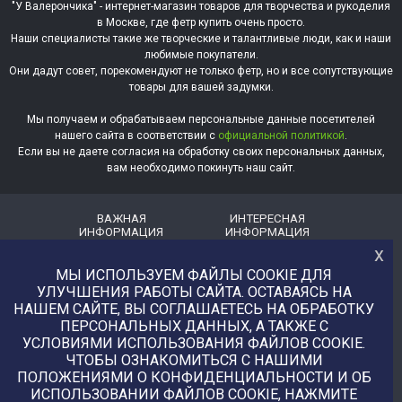
"У Валерончика" - интернет-магазин товаров для творчества и рукоделия
в Москве, где фетр купить очень просто.
Наши специалисты такие же творческие и талантливые люди, как и наши
любимые покупатели.
Они дадут совет, порекомендуют не только фетр, но и все сопутствующие
товары для вашей задумки.
Мы получаем и обрабатываем персональные данные посетителей
нашего сайта в соответствии с
официальной политикой
.
Если вы не даете согласия на обработку своих персональных данных,
вам необходимо покинуть наш сайт.
ВАЖНАЯ
ИНТЕРЕСНАЯ
ИНФОРМАЦИЯ
ИНФОРМАЦИЯ
х
Доставка
О магазине
МЫ ИСПОЛЬЗУЕМ ФАЙЛЫ COOKIE ДЛЯ
Оплата
Немного о нас!
УЛУЧШЕНИЯ РАБОТЫ САЙТА. ОСТАВАЯСЬ НА
НАШЕМ САЙТЕ, ВЫ СОГЛАШАЕТЕСЬ НА ОБРАБОТКУ
Помощь
Отзывы о магазине
ПЕРСОНАЛЬНЫХ ДАННЫХ, А ТАКЖЕ С
Политика
Услуга печати на фетре
УСЛОВИЯМИ ИСПОЛЬЗОВАНИЯ ФАЙЛОВ COOKIE.
конфиденциальности
и вопросы АП
ЧТОБЫ ОЗНАКОМИТЬСЯ С НАШИМИ
ПОЛОЖЕНИЯМИ О КОНФИДЕНЦИАЛЬНОСТИ И ОБ
+7 (977) 329-12-08
ИСПОЛЬЗОВАНИИ ФАЙЛОВ COOKIE, НАЖМИТЕ