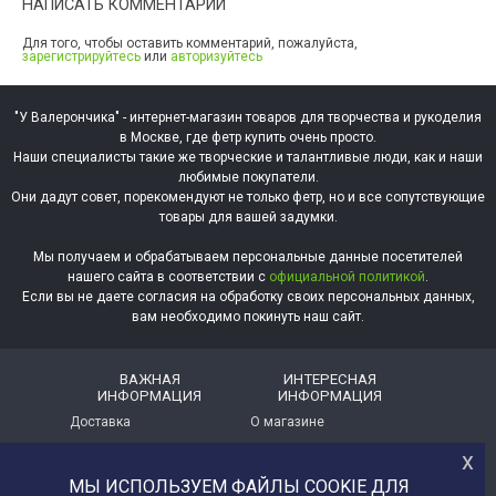
НАПИСАТЬ КОММЕНТАРИЙ
Для того, чтобы оставить комментарий, пожалуйста,
зарегистрируйтесь
или
авторизуйтесь
"У Валерончика" - интернет-магазин товаров для творчества и рукоделия
в Москве, где фетр купить очень просто.
Наши специалисты такие же творческие и талантливые люди, как и наши
любимые покупатели.
Они дадут совет, порекомендуют не только фетр, но и все сопутствующие
товары для вашей задумки.
Мы получаем и обрабатываем персональные данные посетителей
нашего сайта в соответствии с
официальной политикой
.
Если вы не даете согласия на обработку своих персональных данных,
вам необходимо покинуть наш сайт.
ВАЖНАЯ
ИНТЕРЕСНАЯ
ИНФОРМАЦИЯ
ИНФОРМАЦИЯ
Доставка
О магазине
х
Оплата
Немного о нас!
МЫ ИСПОЛЬЗУЕМ ФАЙЛЫ COOKIE ДЛЯ
Помощь
Отзывы о магазине