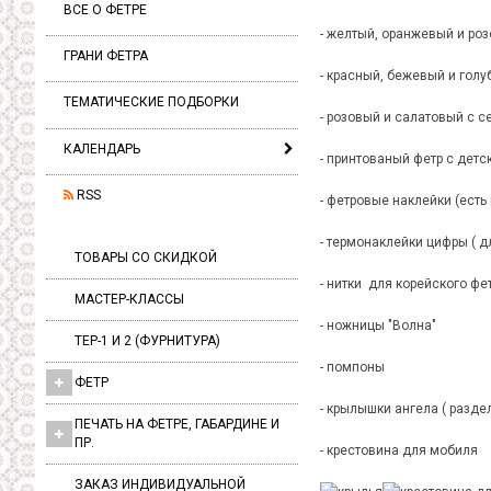
ВСЕ О ФЕТРЕ
- желтый, оранжевый и ро
ГРАНИ ФЕТРА
- красный, бежевый и гол
ТЕМАТИЧЕСКИЕ ПОДБОРКИ
- розовый и салатовый с 
КАЛЕНДАРЬ
- принтованый фетр с детс
RSS
- фетровые наклейки (есть
- термонаклейки цифры ( д
ТОВАРЫ СО СКИДКОЙ
- нитки для корейского фе
МАСТЕР-КЛАССЫ
- ножницы "Волна"
ТЕР-1 И 2 (ФУРНИТУРА)
- помпоны
ФЕТР
- крылышки ангела ( разд
ПЕЧАТЬ НА ФЕТРЕ, ГАБАРДИНЕ И
ПР.
- крестовина для мобиля
ЗАКАЗ ИНДИВИДУАЛЬНОЙ