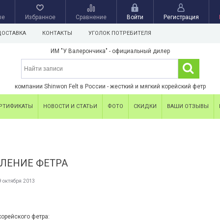
ые
Избранное
Сравнение
Войти
Регистрация
ДОСТАВКА
КОНТАКТЫ
УГОЛОК ПОТРЕБИТЕЛЯ
ИМ "У Валерончика" - официальный дилер
компании Shinwon Felt в России - жесткий и мягкий корейский фетр
РТИФИКАТЫ
НОВОСТИ И СТАТЬИ
ФОТО
СКИДКИ
ВАШИ ОТЗЫВЫ
ЛЕНИЕ ФЕТРА
9 октября 2013
орейского фетра: