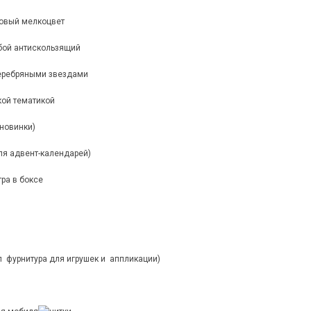
зовый мелкоцвет
убой антискользящий
серебряными звездами
кой тематикой
 новинки)
ля адвент-календарей)
тра в боксе
ел фурнитура для игрушек и аппликации)