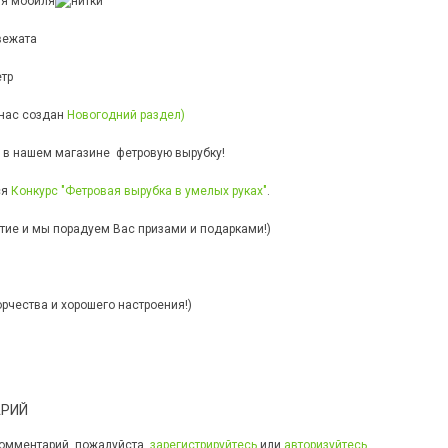
 нас создан
Новогодний раздел)
 в нашем магазине фетровую вырубку!
ся
Конкурс "Фетровая вырубка в умелых руках"
.
тие и мы порадуем Вас призами и подарками!)
рчества и хорошего настроения!)
АРИЙ
 комментарий, пожалуйста,
зарегистрируйтесь
или
авторизуйтесь