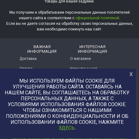
товары для вашей задумки.
Мы получаем и обрабатываем персональные данные посетителей
нашего сайта в соответствии с
официальной политикой
.
Если вы не даете согласия на обработку своих персональных данных,
вам необходимо покинуть наш сайт.
ВАЖНАЯ
ИНТЕРЕСНАЯ
ИНФОРМАЦИЯ
ИНФОРМАЦИЯ
Доставка
О магазине
Оплата
Немного о нас!
х
Помощь
Отзывы о магазине
МЫ ИСПОЛЬЗУЕМ ФАЙЛЫ COOKIE ДЛЯ
УЛУЧШЕНИЯ РАБОТЫ САЙТА. ОСТАВАЯСЬ НА
Политика
Услуга печати на фетре
НАШЕМ САЙТЕ, ВЫ СОГЛАШАЕТЕСЬ НА ОБРАБОТКУ
конфиденциальности
и вопросы АП
ПЕРСОНАЛЬНЫХ ДАННЫХ, А ТАКЖЕ С
УСЛОВИЯМИ ИСПОЛЬЗОВАНИЯ ФАЙЛОВ COOKIE.
+7 (977) 329-12-08
ЧТОБЫ ОЗНАКОМИТЬСЯ С НАШИМИ
info@uvaleronchika.ru
ПОЛОЖЕНИЯМИ О КОНФИДЕНЦИАЛЬНОСТИ И ОБ
ИСПОЛЬЗОВАНИИ ФАЙЛОВ COOKIE, НАЖМИТЕ
2013 © У Валерончика, 2026
ЗДЕСЬ
.
Купить фотографии, иллюстрации, любой цифровой товар напрямую от
авторов. Маркетплей авторов цифрового контента digitartzone.ru