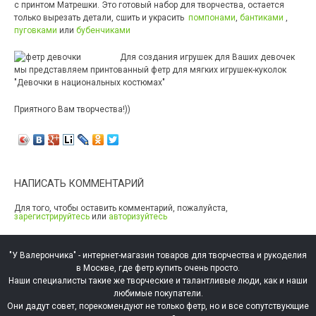
с принтом Матрешки. Это готовый набор для творчества, остается
только вырезать детали, сшить и украсить
помпонами
,
бантиками
,
пуговками
или
бубенчиками
Для создания игрушек для Ваших девочек
мы представляем принтованный фетр для мягких игрушек-куколок
"Девочки в национальных костюмах"
Приятного Вам творчества!))
НАПИСАТЬ КОММЕНТАРИЙ
Для того, чтобы оставить комментарий, пожалуйста,
зарегистрируйтесь
или
авторизуйтесь
"У Валерончика" - интернет-магазин товаров для творчества и рукоделия
в Москве, где фетр купить очень просто.
Наши специалисты такие же творческие и талантливые люди, как и наши
любимые покупатели.
Они дадут совет, порекомендуют не только фетр, но и все сопутствующие