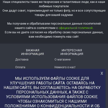
Наши специалисты такие же творческие и талантливые люди, как и наши
любимые покупатели.
Они дадут совет, порекомендуют не только фетр, но и все сопутствующие
товары для вашей задумки.
Мы получаем и обрабатываем персональные данные посетителей
нашего сайта в соответствии с
официальной политикой
.
Если вы не даете согласия на обработку своих персональных данных,
вам необходимо покинуть наш сайт.
ВАЖНАЯ
ИНТЕРЕСНАЯ
ИНФОРМАЦИЯ
ИНФОРМАЦИЯ
Доставка
О магазине
Оплата
Немного о нас!
х
Помощь
Отзывы о магазине
МЫ ИСПОЛЬЗУЕМ ФАЙЛЫ COOKIE ДЛЯ
УЛУЧШЕНИЯ РАБОТЫ САЙТА. ОСТАВАЯСЬ НА
Политика
Услуга печати на фетре
конфиденциальности
и вопросы АП
НАШЕМ САЙТЕ, ВЫ СОГЛАШАЕТЕСЬ НА ОБРАБОТКУ
ПЕРСОНАЛЬНЫХ ДАННЫХ, А ТАКЖЕ С
+7 (977) 329-12-08
УСЛОВИЯМИ ИСПОЛЬЗОВАНИЯ ФАЙЛОВ COOKIE.
info@uvaleronchika.ru
ЧТОБЫ ОЗНАКОМИТЬСЯ С НАШИМИ
ПОЛОЖЕНИЯМИ О КОНФИДЕНЦИАЛЬНОСТИ И ОБ