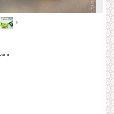
бусины
tly.