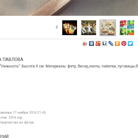
А ПАВЛОВА
Нежность". Высота 9 см. Материалы: фетр, бисер,ленты, пайетки, пуговицы,
Павлова
17 ноября 2016 21:45
тов. 2016 год.
 творчество из фетра
This page can't load Google Maps correc
АРИЙ