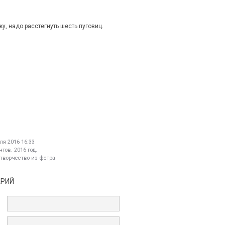
у, надо расстегнуть шесть пуговиц.
ля 2016 16:33
тов. 2016 год.
 творчество из фетра
АРИЙ