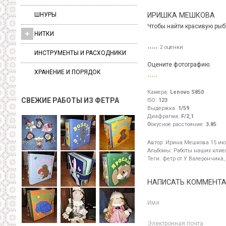
ШНУРЫ
ИРИШКА МЕШКОВА
Чтобы найти красивую рыбк
НИТКИ
2 оценки
ИНСТРУМЕНТЫ И РАСХОДНИКИ
Оцените фотографию:
ХРАНЕНИЕ И ПОРЯДОК
Камера:
Lenovo S850
СВЕЖИЕ РАБОТЫ ИЗ ФЕТРА
ISO:
123
Выдержка:
1/59
Диафрагма:
F/2,1
Фокусное расстояние:
3.85
Автор:
Ирина Мешкова
15 ию
Альбомы:
Работы наших клиен
Теги:
фетр от У Валерончика,
НАПИСАТЬ КОММЕНТ
Имя
Электронная почта