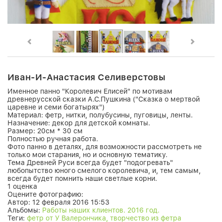
Иван-И-Анастасия Селиверстовы
Именное панно "Королевич Елисей" по мотивам
древнерусской сказки А.С.Пушкина ("Сказка о мертвой
царевне и семи богатырях")
Материал: фетр, нитки, полубусины, пуговицы, ленты.
Назначение: декор для детской комнаты.
Размер: 20см * 30 см
Полностью ручная работа.
Фото панно в деталях, для возможности рассмотреть не
только мои старания, но и основную тематику.
Тема Древней Руси всегда будет "подогревать"
любопытство юного смелого королевича, и, тем самым,
всегда будет помнить наши светлые корни.
1 оценка
Оцените фотографию:
Автор:
12 февраля 2016 15:53
Альбомы:
Работы наших клиентов. 2016 год.
Теги:
фетр от У Валерончика, творчество из фетра