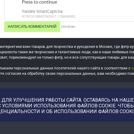
Ctrl+Enter
 интернет-магазин товаров для творчества и рукоделия в Москве, где фетр ку
циалисты такие же творческие и талантливые люди, как и наши любимые по
овет, порекомендуют не только фетр, но и все сопутствующие товары для ва
тываем персональные данные посетителей нашего сайта в соответствии с
о
ете согласия на обработку своих персональных данных, вам необходимо поки
ДЛЯ УЛУЧШЕНИЯ РАБОТЫ САЙТА. ОСТАВАЯСЬ НА НАШЕМ
С УСЛОВИЯМИ ИСПОЛЬЗОВАНИЯ ФАЙЛОВ COOKIE. ЧТО
ЕНЦИАЛЬНОСТИ И ОБ ИСПОЛЬЗОВАНИИ ФАЙЛОВ COOKI
Купить фотографии, илл