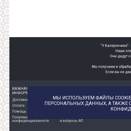
"У Валерончика" -
Наши спе
Они дадут с
Мы получаем и обраба
Если вы не да
ВАЖНАЯ
ИНТЕРЕСНАЯ
ИНФОРМАЦИЯ
ИНФОРМАЦИЯ
МЫ ИСПОЛЬЗУЕМ ФАЙЛЫ COOKIE 
Доставка
О магазине
ПЕРСОНАЛЬНЫХ ДАННЫХ, А ТАКЖЕ 
Оплата
Немного о нас!
КОНФИД
Помощь
Отзывы о магазине
Политика
Услуга печати на фетре
конфиденциальности
и вопросы АП