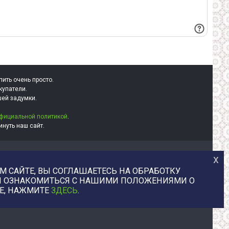
пить очень просто.
купатели.
шей задумки.
фициальной политикой
.
нуть наш сайт.
+7 (977) 329-12-08
х
info@uvaleronchika.ru
 САЙТЕ, ВЫ СОГЛАШАЕТЕСЬ НА ОБРАБОТКУ
2013 © У Валерончика, 2026
БЫ ОЗНАКОМИТЬСЯ С НАШИМИ ПОЛОЖЕНИЯМИ О
E, НАЖМИТЕ
ЗДЕСЬ
.
юстрации, любой цифровой товар напрямую от авторов. Маркетплей
авторов цифрового контента digitartzone.ru