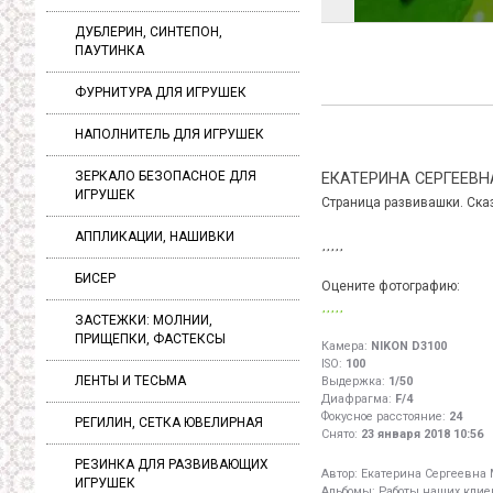
ДУБЛЕРИН, СИНТЕПОН,
ПАУТИНКА
ФУРНИТУРА ДЛЯ ИГРУШЕК
НАПОЛНИТЕЛЬ ДЛЯ ИГРУШЕК
ЗЕРКАЛО БЕЗОПАСНОЕ ДЛЯ
ЕКАТЕРИНА СЕРГЕЕВ
ИГРУШЕК
Страница развивашки. Сказ
АППЛИКАЦИИ, НАШИВКИ
БИСЕР
Оцените фотографию:
ЗАСТЕЖКИ: МОЛНИИ,
ПРИЩЕПКИ, ФАСТЕКСЫ
Камера:
NIKON D3100
ISO:
100
ЛЕНТЫ И ТЕСЬМА
Выдержка:
1/50
Диафрагма:
F/4
Фокусное расстояние:
24
РЕГИЛИН, СЕТКА ЮВЕЛИРНАЯ
Снято:
23 января 2018 10:56
РЕЗИНКА ДЛЯ РАЗВИВАЮЩИХ
Автор:
Екатерина Сергеевна
ИГРУШЕК
Альбомы:
Работы наших клиен