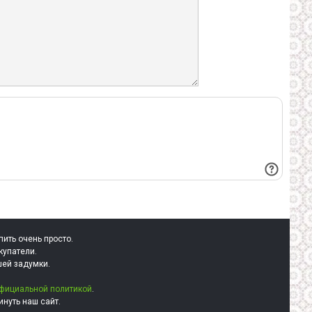
пить очень просто.
купатели.
шей задумки.
фициальной политикой
.
нуть наш сайт.