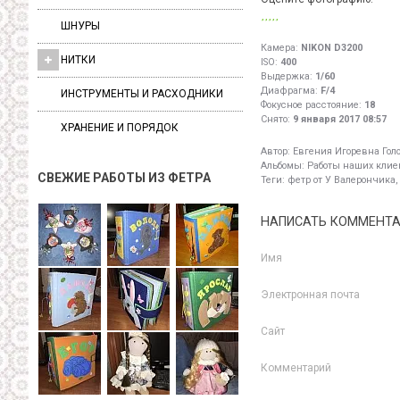
ШНУРЫ
Камера:
NIKON D3200
НИТКИ
ISO:
400
Выдержка:
1/60
Диафрагма:
F/4
ИНСТРУМЕНТЫ И РАСХОДНИКИ
Фокусное расстояние:
18
Снято:
9 января 2017 08:57
ХРАНЕНИЕ И ПОРЯДОК
Автор:
Евгения Игоревна Гол
Альбомы:
Работы наших клиен
СВЕЖИЕ РАБОТЫ ИЗ ФЕТРА
Теги:
фетр от У Валерончика,
НАПИСАТЬ КОММЕНТ
Имя
Электронная почта
Сайт
Комментарий