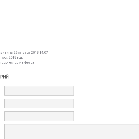
овизина
26 января 2018 14:07
тов. 2018 год.
 творчество из фетра
АРИЙ