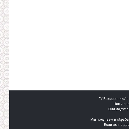
"У Валерончика" -
Наши спе
Они дадут с
Мы получаем и обраба
Если вы не да