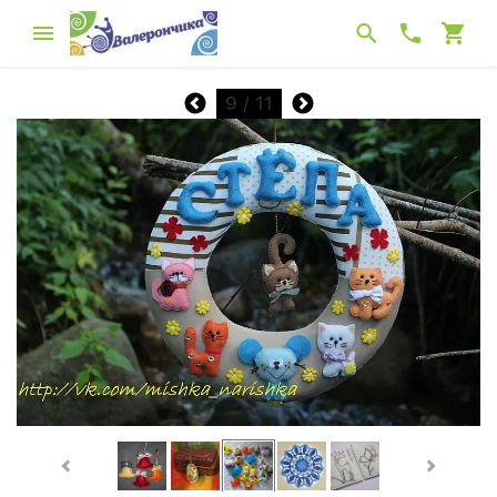
9
/ 11