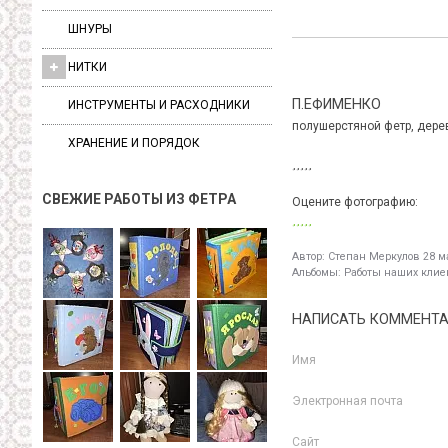
ШНУРЫ
НИТКИ
П.ЕФИМЕНКО
ИНСТРУМЕНТЫ И РАСХОДНИКИ
полушерстяной фетр, дере
ХРАНЕНИЕ И ПОРЯДОК
СВЕЖИЕ РАБОТЫ ИЗ ФЕТРА
Оцените фотографию:
Автор:
Степан Меркулов
28 ма
Альбомы:
Работы наших клиен
НАПИСАТЬ КОММЕНТ
Имя
Электронная почта
Сайт