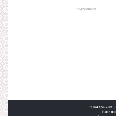
Комментарий
"У Валерончика" -
Наши спе