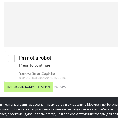
Ctrl+Enter
 интернет-магазин товаров для творчества и рукоделия в Москве, где фетр ку
циалисты такие же творческие и талантливые люди, как и наши любимые по
овет, порекомендуют не только фетр, но и все сопутствующие товары для ва