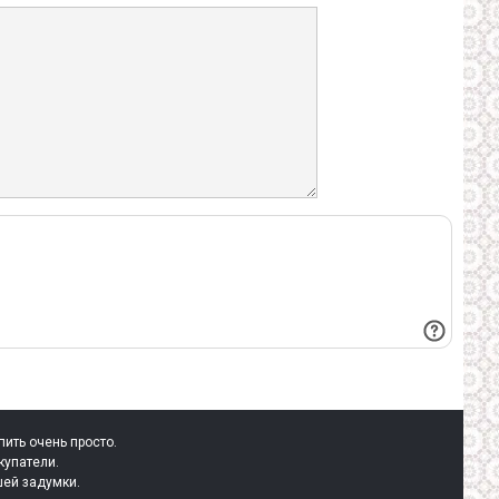
пить очень просто.
купатели.
шей задумки.