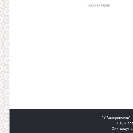
Комментарий
"У Валерончика" -
Наши спе
Они дадут с