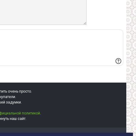
пить очень просто.
купатели.
шей задумки.
фициальной политикой
.
нуть наш сайт.