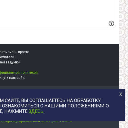
пить очень просто.
купатели.
шей задумки.
фициальной политикой
.
нуть наш сайт.
х
+7 (977) 329-12-08
 САЙТЕ, ВЫ СОГЛАШАЕТЕСЬ НА ОБРАБОТКУ
info@uvaleronchika.ru
БЫ ОЗНАКОМИТЬСЯ С НАШИМИ ПОЛОЖЕНИЯМИ О
2013 © У Валерончика, 2026
E, НАЖМИТЕ
ЗДЕСЬ
.
юстрации, любой цифровой товар напрямую от авторов. Маркетплей
авторов цифрового контента digitartzone.ru