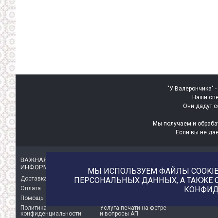
"У Валерончика" -
Наши спе
Они дадут с
Мы получаем и обраба
Если вы не да
ВАЖНАЯ
ИНТЕРЕСНАЯ
ИНФОРМАЦИЯ
ИНФОРМАЦИЯ
МЫ ИСПОЛЬЗУЕМ ФАЙЛЫ COOKIE 
Доставка
О магазине
ПЕРСОНАЛЬНЫХ ДАННЫХ, А ТАКЖЕ 
КОНФИД
Оплата
Немного о нас!
Помощь
Отзывы о магазине
Политика
Услуга печати на фетре
конфиденциальности
и вопросы АП