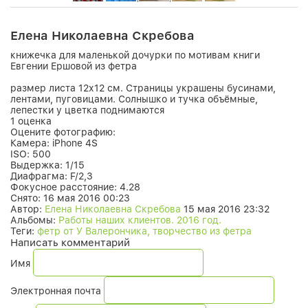
Елена Николаевна Скребова
книжечка для маленькой дочурки по мотивам книги
Евгении Ершовой из фетра
размер листа 12х12 см. Страницы украшены бусинами,
лентами, пуговицами. Солнышко и тучка объёмные,
лепестки у цветка поднимаются
1 оценка
Оцените фотографию:
Камера:
iPhone 4S
ISO:
500
Выдержка:
1/15
Диафрагма:
F/2,3
Фокусное расстояние:
4.28
Снято:
16 мая 2016 00:23
Автор:
Елена Николаевна Скребова
15 мая 2016 23:32
Альбомы:
Работы наших клиентов. 2016 год.
Теги:
фетр от У Валерончика, творчество из фетра
Написать комментарий
Имя
Электронная почта