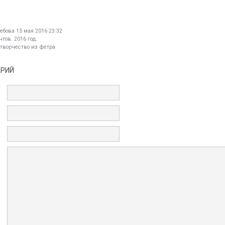
ебова
15 мая 2016 23:32
тов. 2016 год.
 творчество из фетра
АРИЙ