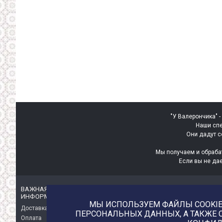
"У Валерончика" -
Наши спе
Они дадут с
Мы получаем и обраба
Если вы не да
ВАЖНАЯ
ИНТЕРЕСНАЯ
ИНФОРМАЦИЯ
ИНФОРМАЦИЯ
МЫ ИСПОЛЬЗУЕМ ФАЙЛЫ COOKIE 
Доставка
О магазине
ПЕРСОНАЛЬНЫХ ДАННЫХ, А ТАКЖЕ 
Оплата
Немного о нас!