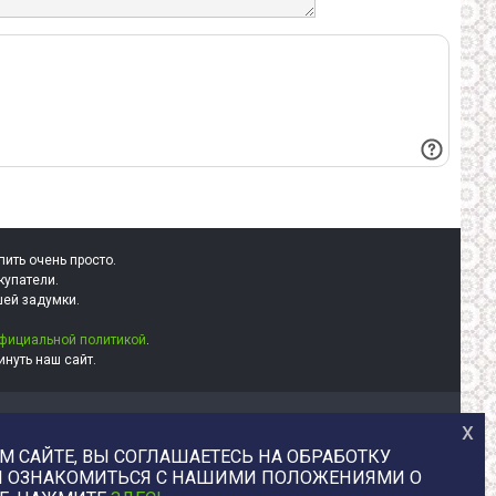
пить очень просто.
купатели.
шей задумки.
фициальной политикой
.
нуть наш сайт.
х
+7 (977) 329-12-08
info@uvaleronchika.ru
 САЙТЕ, ВЫ СОГЛАШАЕТЕСЬ НА ОБРАБОТКУ
2013 © У Валерончика, 2026
БЫ ОЗНАКОМИТЬСЯ С НАШИМИ ПОЛОЖЕНИЯМИ О