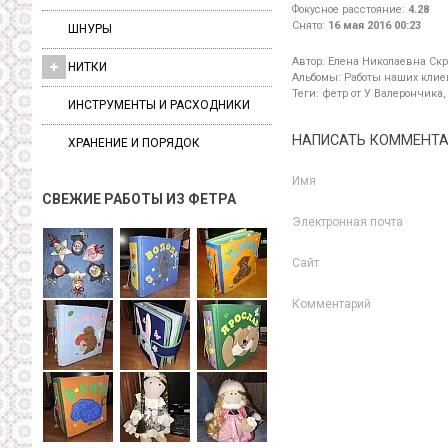
Фокусное расстояние:
4.28
Снято:
16 мая 2016 00:23
ШНУРЫ
Автор:
Елена Николаевна Скр
НИТКИ
Альбомы:
Работы наших клиен
Теги:
фетр от У Валерончика,
ИНСТРУМЕНТЫ И РАСХОДНИКИ
НАПИСАТЬ КОММЕНТ
ХРАНЕНИЕ И ПОРЯДОК
Имя
СВЕЖИЕ РАБОТЫ ИЗ ФЕТРА
Электронная почта
Сайт
Комментарий