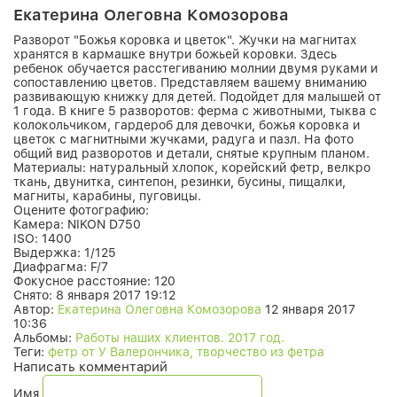
Екатерина Олеговна Комозорова
Разворот "Божья коровка и цветок". Жучки на магнитах
хранятся в кармашке внутри божьей коровки. Здесь
ребенок обучается расстегиванию молнии двумя руками и
сопоставлению цветов. Представляем вашему вниманию
развивающую книжку для детей. Подойдет для малышей от
1 года. В книге 5 разворотов: ферма с животными, тыква с
колокольчиком, гардероб для девочки, божья коровка и
цветок с магнитными жучками, радуга и пазл. На фото
общий вид разворотов и детали, снятые крупным планом.
Материалы: натуральный хлопок, корейский фетр, велкро
ткань, двунитка, синтепон, резинки, бусины, пищалки,
магниты, карабины, пуговицы.
Оцените фотографию:
Камера:
NIKON D750
ISO:
1400
Выдержка:
1/125
Диафрагма:
F/7
Фокусное расстояние:
120
Снято:
8 января 2017 19:12
Автор:
Екатерина Олеговна Комозорова
12 января 2017
10:36
Альбомы:
Работы наших клиентов. 2017 год.
Теги:
фетр от У Валерончика, творчество из фетра
Написать комментарий
Имя