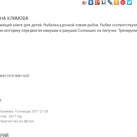
ВНА КЛИМОВА
ающей книги для детей. Рыбалка-удочкой ловим рыбок. Рыбки соответствуют
ю моторику передвигая камушки и ракушки.Солнышко на липучке. Тренируем
WB1101F/WB1102F
5
 Климова
15 января 2017 21:03
тов. 2017 год.
 творчество из фетра
АРИЙ