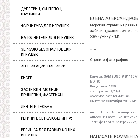
ДУБЛЕРИН, СИНТЕПОН,
ПАУТИНКА
ЕЛЕНА АЛЕКСАНДРО
Морская страничка развив
ФУРНИТУРА ДЛЯ ИГРУШЕК
лабиринт,развиваем мелко
жемчужину и т.п.
НАПОЛНИТЕЛЬ ДЛЯ ИГРУШЕК
ЗЕРКАЛО БЕЗОПАСНОЕ ДЛЯ
ИГРУШЕК
Оцените фотографию:
АППЛИКАЦИИ, НАШИВКИ
Камера:
SAMSUNG WB1100F/
БИСЕР
ISO:
80
Выдержка:
1/30
ЗАСТЕЖКИ: МОЛНИИ,
Диафрагма:
F/14,4
ПРИЩЕПКИ, ФАСТЕКСЫ
Фокусное расстояние:
4.5
Снято:
12 сентября 2016 14:1
ЛЕНТЫ И ТЕСЬМА
Автор:
Елена Александровна
Альбомы:
Работы наших клиен
РЕГИЛИН, СЕТКА ЮВЕЛИРНАЯ
Теги:
фетр от У Валерончика,
РЕЗИНКА ДЛЯ РАЗВИВАЮЩИХ
ИГРУШЕК
НАПИСАТЬ КОММЕНТ