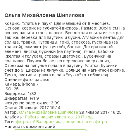
Ольга Михайловна Шипилова
Коврик: "Улитка и паук" Для малышей от 8 месяцев.
Основа: коврик из губчатой вискозы. Размер: 30х40 см На
основу нашита ткань: хлопок. Все детали сшиты из фетра.
Так же: Веревка для паутины и бусин. Атласные ленты: для
солнца, травки. Пуговицы: гриб, стрекоза, гусеница (за
травкой), самолет (за тучкой), бантик. Декоративный
элемент: листья, бусинки (на паутине), пчела, бабочки
(желтая и голубая), стразы (цветочек). Бубенчики на
солнышке. Паучок бегает по веревочке вверх-вниз,
Стрекоза на липучке попала в паутину, Улитка: бусинки
счет до 5. Цифры на липучке. Солнце на магнитной кнопке.
Тучка, листик и травка игра в "ку-ку" (отгибаются).
Оцените фотографию:
Камера:
iPhone 7
ISO:
25
Выдержка:
1/33
Диафрагма:
F/1,9
Фокусное расстояние:
3.99
Снято:
29 января 2017 15:14
Автор:
Ольга Михайловна Шипилова
29 января 2017 16:25
Альбомы:
Работы наших клиентов. 2017 год.
Теги:
фетр от У Валерончика, творчество из фетра
Написать комментарий